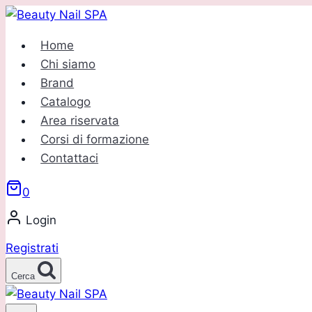
Salta
al
Home
contenuto
Chi siamo
Brand
Catalogo
Area riservata
Corsi di formazione
Contattaci
0
Login
Registrati
Cerca