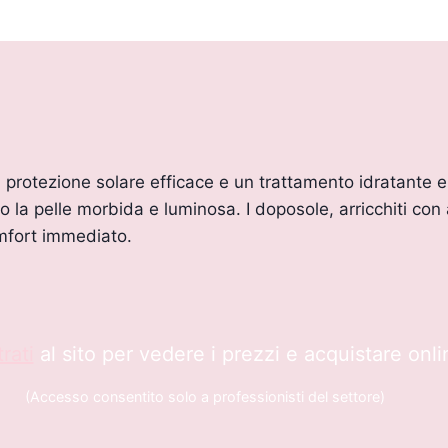
protezione solare efficace e un trattamento idratante e 
o la pelle morbida e luminosa. I doposole, arricchiti con
mfort immediato.
rati
al sito per vedere i prezzi e acquistare onli
(Accesso consentito solo a professionisti del settore)