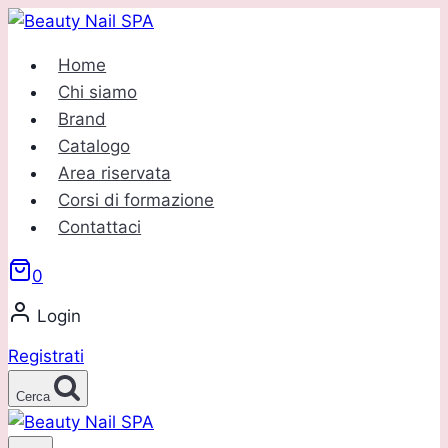
Salta
al
Home
contenuto
Chi siamo
Brand
Catalogo
Area riservata
Corsi di formazione
Contattaci
0
Login
Registrati
Cerca