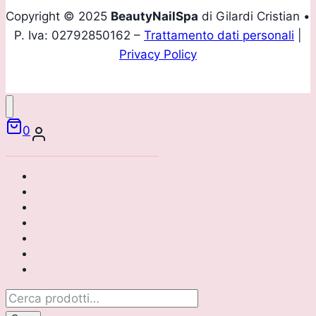
Copyright © 2025
BeautyNailSpa
di Gilardi Cristian •
P. Iva: 02792850162 –
Trattamento dati personali
|
Privacy Policy
0
Home
Chi siamo
Brand
Catalogo
Area riservata
Corsi di formazione
Contattaci
Cerca: