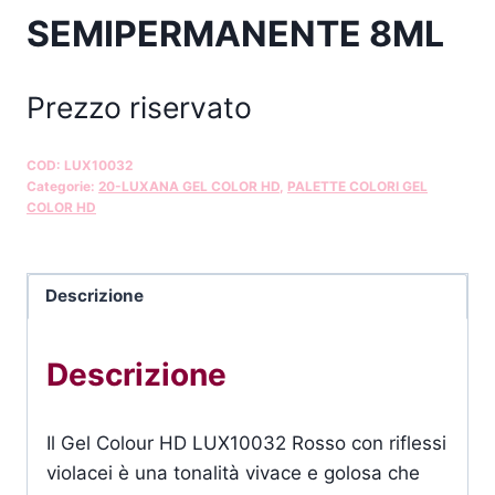
SEMIPERMANENTE 8ML
Prezzo riservato
COD:
LUX10032
Categorie:
20-LUXANA GEL COLOR HD
,
PALETTE COLORI GEL
COLOR HD
Descrizione
Descrizione
Il Gel Colour HD LUX10032 Rosso con riflessi
violacei è una tonalità vivace e golosa che