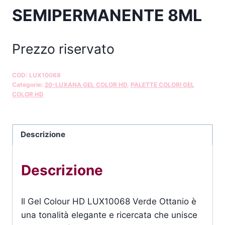
SEMIPERMANENTE 8ML
Prezzo riservato
COD:
LUX10068
Categorie:
20-LUXANA GEL COLOR HD
,
PALETTE COLORI GEL
COLOR HD
Descrizione
Descrizione
Il Gel Colour HD LUX10068 Verde Ottanio è
una tonalità elegante e ricercata che unisce