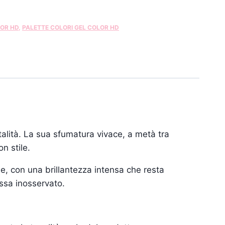
OR HD
,
PALETTE COLORI GEL COLOR HD
alità. La sua sfumatura vivace, a metà tra
n stile.
e, con una brillantezza intensa che resta
assa inosservato.