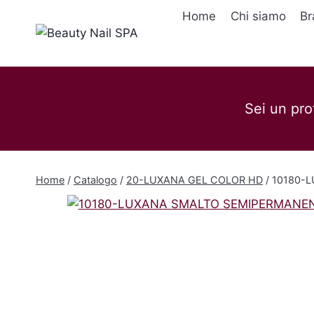
Salta
Home
Chi siamo
Br
al
contenuto
Sei un pro
Home
/
Catalogo
/
20-LUXANA GEL COLOR HD
/
10180-