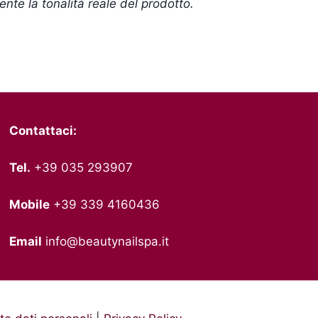
nte la tonalità reale del prodotto.
Contattaci:
Tel.
+39 035 293907
Mobile
+39 339 4160436
Email
info@beautynailspa.it