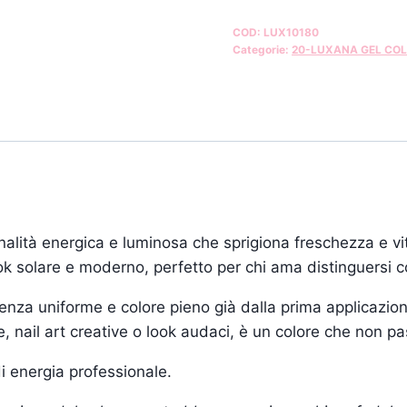
COD:
LUX10180
Categorie:
20-LUXANA GEL COL
lità energica e luminosa che sprigiona freschezza e vit
ook solare e moderno, perfetto per chi ama distinguersi co
enza uniforme e colore pieno già dalla prima applicazion
, nail art creative o look audaci, è un colore che non p
 energia professionale.