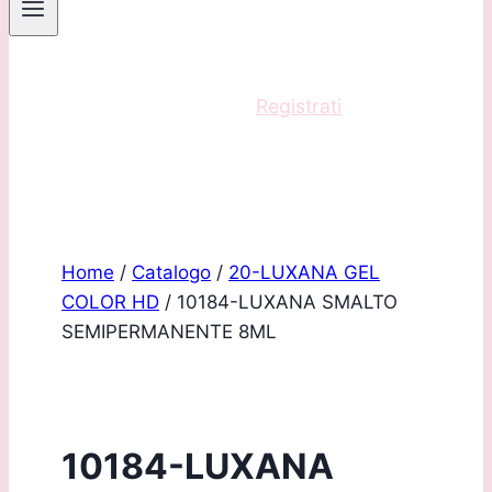
Sei un professionista?
Registrati
e acquista
con scontistica riservata!
Home
/
Catalogo
/
20-LUXANA GEL
COLOR HD
/
10184-LUXANA SMALTO
SEMIPERMANENTE 8ML
10184-LUXANA