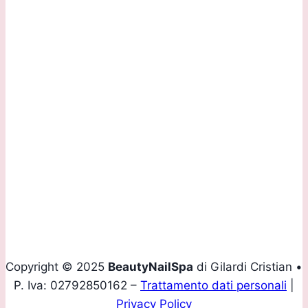
Sede Operativa:
Via Daste e Spalenga, 28/F 24020 Gorle (BG)
Contattaci:
Tel.
+39 035 293907
Mobile
+39 339 4160436
Email
info@beautynailspa.it
Copyright © 2025
BeautyNailSpa
di Gilardi Cristian •
P. Iva: 02792850162 –
Trattamento dati personali
|
Privacy Policy