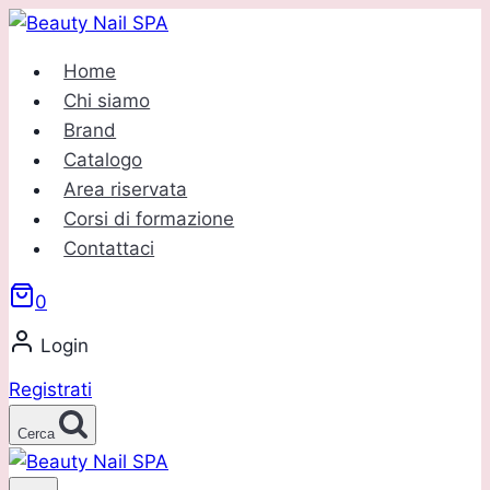
Salta
al
Home
contenuto
Chi siamo
Brand
Catalogo
Area riservata
Corsi di formazione
Contattaci
0
Login
Registrati
Cerca