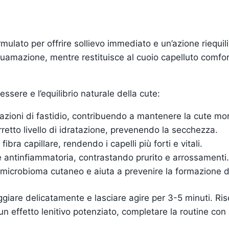
mulato per offrire sollievo immediato e un’azione riequil
squamazione, mentre restituisce al cuoio capelluto comfo
nessere e l’equilibrio naturale della cute:
azioni di fastidio, contribuendo a mantenere la cute mor
orretto livello di idratazione, prevenendo la secchezza.
bra capillare, rendendo i capelli più forti e vitali.
e antinfiammatoria, contrastando prurito e arrossamenti.
 il microbioma cutaneo e aiuta a prevenire la formazione d
giare delicatamente e lasciare agire per 3-5 minuti. Ris
effetto lenitivo potenziato, completare la routine con i 