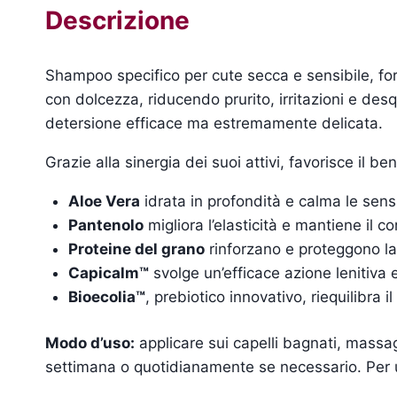
Descrizione
Shampoo specifico per cute secca e sensibile, for
con dolcezza, riducendo prurito, irritazioni e de
detersione efficace ma estremamente delicata.
Grazie alla sinergia dei suoi attivi, favorisce il be
Aloe Vera
idrata in profondità e calma le sens
Pantenolo
migliora l’elasticità e mantiene il c
Proteine del grano
rinforzano e proteggono la fi
Capicalm™
svolge un’efficace azione lenitiva 
Bioecolia™
, prebiotico innovativo, riequilibra
Modo d’uso:
applicare sui capelli bagnati, massag
settimana o quotidianamente se necessario. Per un 