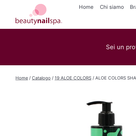
Salta
Home
Chi siamo
Br
al
contenuto
Sei un pro
Home
/
Catalogo
/
19 ALOE COLORS
/
ALOE COLORS SHA