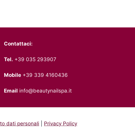
Contattaci:
Tel.
+39 035 293907
Mobile
+39 339 4160436
Email
info@beautynailspa.it
o dati personali
|
Privacy Policy