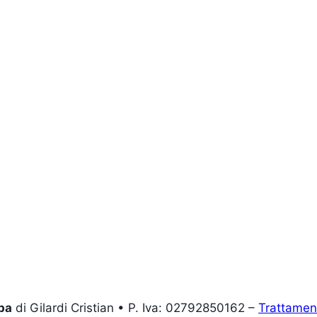
pa
di Gilardi Cristian • P. Iva: 02792850162 –
Trattament