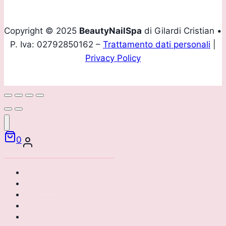
Copyright © 2025
BeautyNailSpa
di Gilardi Cristian •
P. Iva: 02792850162 –
Trattamento dati personali
|
Privacy Policy
0
Home
Chi siamo
Brand
Catalogo
Area riservata