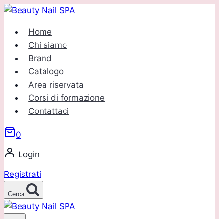
Salta
al
Home
contenuto
Chi siamo
Brand
Catalogo
Area riservata
Corsi di formazione
Contattaci
0
Login
Registrati
Cerca