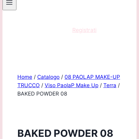
Sei un professionista?
Registrati
e acquista
con scontistica riservata!
Home
/
Catalogo
/
08 PAOLAP MAKE-UP
TRUCCO
/
Viso PaolaP Make Up
/
Terra
/
BAKED POWDER 08
BAKED POWDER 08