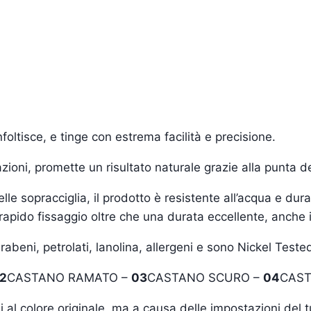
foltisce, e tinge con estrema facilità e precisione.
zioni, promette un risultato naturale grazie alla punta del
elle sopracciglia, il prodotto è resistente all’acqua e du
rapido fissaggio oltre che una durata eccellente, anche 
beni, petrolati, lanolina, allergeni e sono Nickel Teste
2
CASTANO RAMATO –
03
CASTANO SCURO –
04
CAS
li al colore originale, ma a causa delle impostazioni del