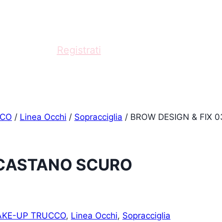
fessionista?
Registrati
e acquista con scontistica
CCO
/
Linea Occhi
/
Sopracciglia
/
BROW DESIGN & FIX 
 CASTANO SCURO
AKE-UP TRUCCO
,
Linea Occhi
,
Sopracciglia