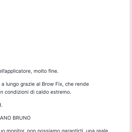
l’applicatore, molto fine.
ra a lungo grazie al Brow Fix, che rende
in condizioni di caldo estremo.
d.
TANO BRUNO
 tuo monitor, non possiamo garantirti una reale