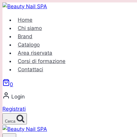
Salta
al
Home
contenuto
Chi siamo
Brand
Catalogo
Area riservata
Corsi di formazione
Contattaci
0
Login
Registrati
Cerca