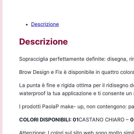
Descrizione
Descrizione
Sopracciglia perfettamente definite: disegna, rin
Brow Design e Fix è disponibile in quattro colora
La punta è fine e rigida ottima per il ridisegno d
waterproof la tua applicazione e ti consente un 
I prodotti PaolaP make- up, non contengono: para
COLORI DISPONIBILI: 01
CASTANO CHIARO –
0
Attenzione: I colori sul sito web sono molto simi