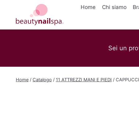
Salta
Home
Chi siamo
Br
al
contenuto
Sei un pro
Home
/
Catalogo
/
11 ATTREZZI MANI E PIEDI
/
CAPPUCCI