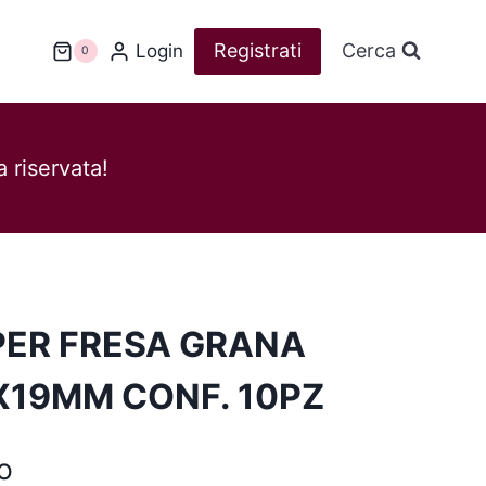
Registrati
Cerca
Login
0
 riservata!
PER FRESA GRANA
X19MM CONF. 10PZ
o