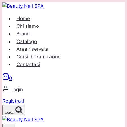
Salta
al
Home
contenuto
Chi siamo
Brand
Catalogo
Area riservata
Corsi di formazione
Contattaci
0
Login
Registrati
Cerca