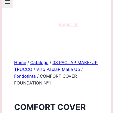
Sei un professionista?
Registrati
e acquista
con scontistica riservata!
Home
/
Catalogo
/
08 PAOLAP MAKE-UP
TRUCCO
/
Viso PaolaP Make Up
/
Fondotinta
/
COMFORT COVER
FOUNDATION N°1
COMFORT COVER