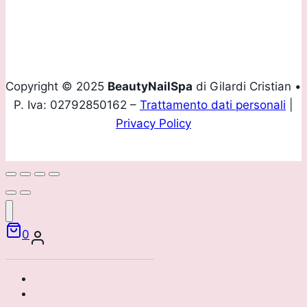
Email
info@beautynailspa.it
Copyright © 2025
BeautyNailSpa
di Gilardi Cristian •
P. Iva: 02792850162 –
Trattamento dati personali
|
Privacy Policy
0
Home
Chi siamo