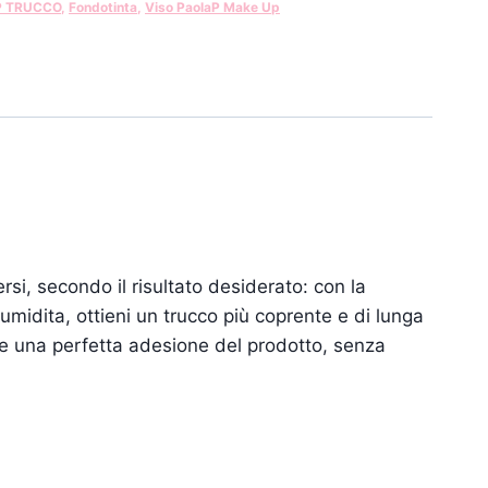
P TRUCCO
,
Fondotinta
,
Viso PaolaP Make Up
si, secondo il risultato desiderato: con la
umidita, ottieni un trucco più coprente e di lunga
 e una perfetta adesione del prodotto, senza