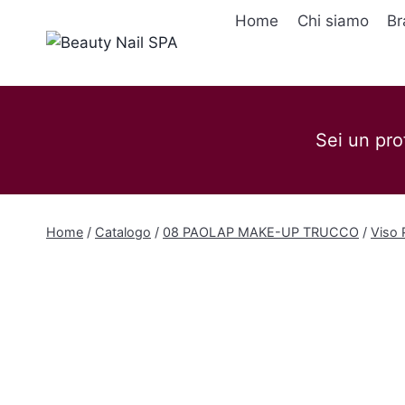
Salta
Home
Chi siamo
Br
al
contenuto
Sei un pro
Home
/
Catalogo
/
08 PAOLAP MAKE-UP TRUCCO
/
Viso