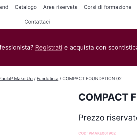
and
Catalogo
Area riservata
Corsi di formazione
Contattaci
fessionista?
Registrati
e acquista con scontistica
 PaolaP Make Up
/
Fondotinta
/
COMPACT FOUNDATION 02
COMPACT F
Prezzo riservat
COD:
PMAKE001902