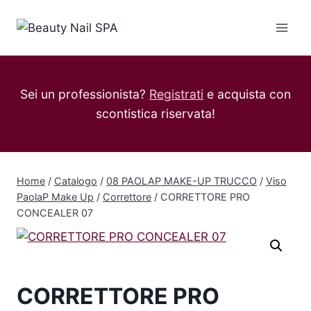
Salta
al
contenuto
Sei un professionista?
Registrati
e acquista con
scontistica riservata!
Home
/
Catalogo
/
08 PAOLAP MAKE-UP TRUCCO
/
Viso
PaolaP Make Up
/
Correttore
/
CORRETTORE PRO
CONCEALER 07
CORRETTORE PRO