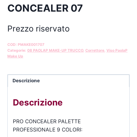
CONCEALER 07
Prezzo riservato
COD:
PMAKE001707
Categorie:
08 PAOLAP MAKE-UP TRUCCO
,
Correttore
,
Viso PaolaP
Make Up
Descrizione
Descrizione
PRO CONCEALER PALETTE
PROFESSIONALE 9 COLORI: