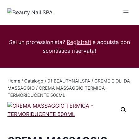
Salta
al
contenuto
Sei un professionista?
Registrati
e acquista con
scontistica riservata!
Home
/
Catalogo
/
01 BEAUTYNAILSPA
/
CREME E OLI DA
MASSAGGIO
/
CREMA MASSAGGIO TERMICA –
TERMORIDUCENTE 500ML