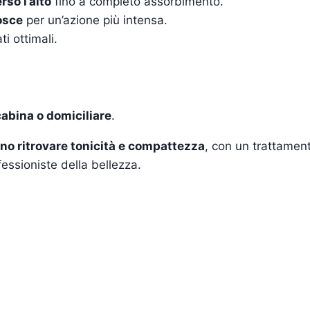
rso l’alto
fino a completo assorbimento.
cosce
per un’azione più intensa.
ti ottimali.
cabina o domiciliare
.
ono ritrovare tonicità e compattezza
, con un trattamen
fessioniste della bellezza.