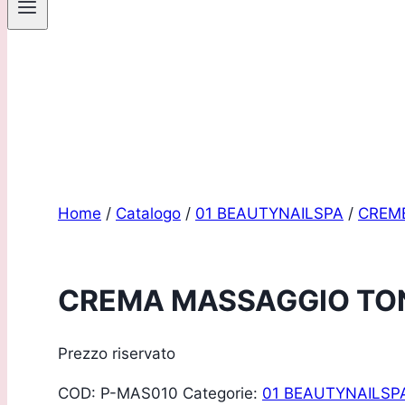
Sei un pro
Home
/
Catalogo
/
01 BEAUTYNAILSPA
/
CREME
CREMA MASSAGGIO TON
Prezzo riservato
COD:
P-MAS010
Categorie:
01 BEAUTYNAILSP