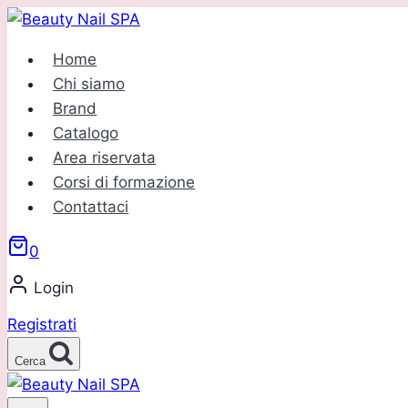
Salta
al
Home
contenuto
Chi siamo
Brand
Catalogo
Area riservata
Corsi di formazione
Contattaci
0
Login
Registrati
Cerca