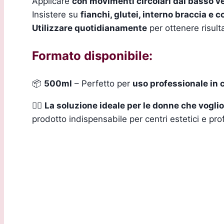
Applicare
con movimenti circolari dal basso ve
Insistere su
fianchi, glutei, interno braccia e 
Utilizzare quotidianamente
per ottenere risulta
Formato disponibile:
📦
500ml
– Perfetto per
uso professionale in 
💆‍♀
La soluzione ideale per le donne che vogli
prodotto indispensabile per centri estetici e pro