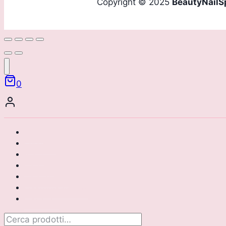
Copyright © 2025
BeautyNailS
0
Home
Chi siamo
Brand
Catalogo
Area riservata
Corsi di formazione
Contattaci
Cerca: