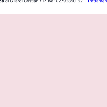
pa
di Gilardi Cristian • P. Iva: 02792850162 –
Trattament