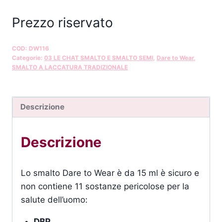
Prezzo riservato
COD:
DW116
Categorie:
03 LE CHAT SMALTO E SMALTO SEMI
,
Dare to Wear
,
SMALTO A LACCATURA TRADIZIONALE
Descrizione
Descrizione
Lo smalto Dare to Wear è da 15 ml è sicuro e
non contiene 11 sostanze pericolose per la
salute dell’uomo:
DBP