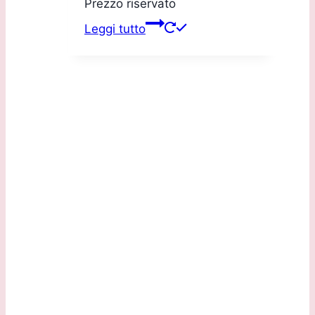
Prezzo riservato
Leggi tutto
Sede Legale:
Via G.B. Marchesi, 2/D 24060 Torre de Roveri (BG)
Sede Operativa:
Via Daste e Spalenga, 28/F 24020 Gorle (BG)