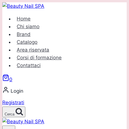
Salta
al
Home
contenuto
Chi siamo
Brand
Catalogo
Area riservata
Corsi di formazione
Contattaci
0
Login
Registrati
Cerca