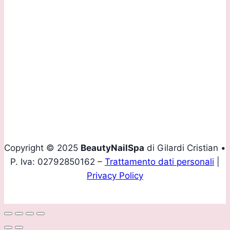
Contattaci:
Tel.
+39 035 293907
Mobile
+39 339 4160436
Email
info@beautynailspa.it
Copyright © 2025
BeautyNailSpa
di Gilardi Cristian •
P. Iva: 02792850162 –
Trattamento dati personali
|
Privacy Policy