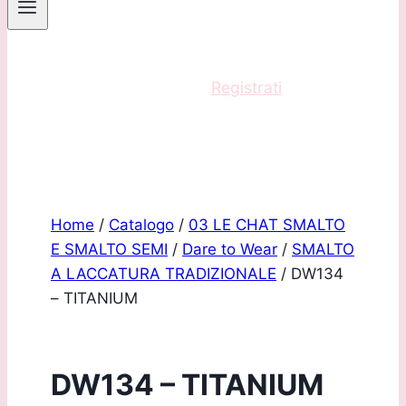
Sei un professionista?
Registrati
e acquista
con scontistica riservata!
Home
/
Catalogo
/
03 LE CHAT SMALTO
E SMALTO SEMI
/
Dare to Wear
/
SMALTO
A LACCATURA TRADIZIONALE
/
DW134
– TITANIUM
DW134 – TITANIUM