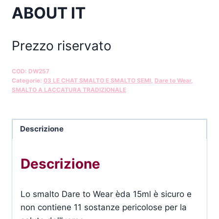
ABOUT IT
Prezzo riservato
COD:
DW257
Categorie:
03 LE CHAT SMALTO E SMALTO SEMI
,
Dare to Wear
,
SMALTO A LACCATURA TRADIZIONALE
Descrizione
Descrizione
Lo smalto Dare to Wear èda 15ml è sicuro e
non contiene 11 sostanze pericolose per la