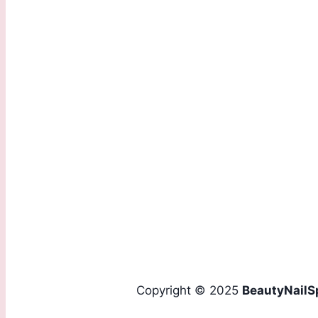
Via G.B. Marchesi, 2/D 24060 Torre de Roveri (BG)
Sede Operativa:
Via Daste e Spalenga, 28/F 24020 Gorle (BG)
Contattaci:
Tel.
+39 035 293907
Mobile
+39 339 4160436
Email
info@beautynailspa.it
Copyright © 2025
BeautyNailS