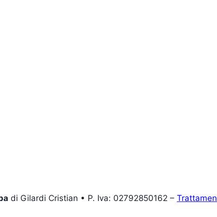
pa
di Gilardi Cristian • P. Iva: 02792850162 –
Trattament