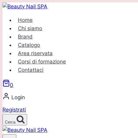
Salta
al
Home
contenuto
Chi siamo
Brand
Catalogo
Area riservata
Corsi di formazione
Contattaci
0
Login
Registrati
Cerca