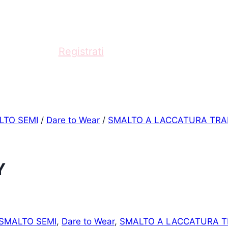
fessionista?
Registrati
e acquista con scontistica
LTO SEMI
/
Dare to Wear
/
SMALTO A LACCATURA TRA
Y
 SMALTO SEMI
,
Dare to Wear
,
SMALTO A LACCATURA T