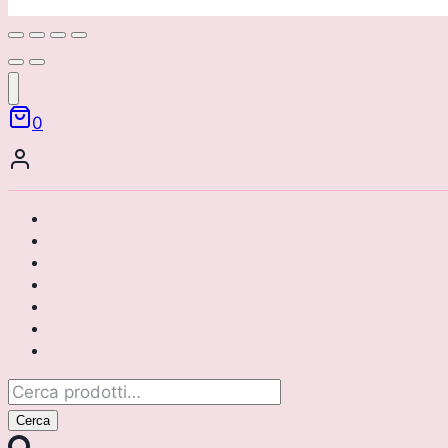
0
Home
Chi siamo
Brand
Catalogo
Area riservata
Corsi di formazione
Contattaci
Cerca:
Cerca