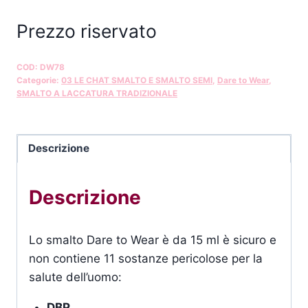
Prezzo riservato
COD:
DW78
Categorie:
03 LE CHAT SMALTO E SMALTO SEMI
,
Dare to Wear
,
SMALTO A LACCATURA TRADIZIONALE
Descrizione
Descrizione
Lo smalto Dare to Wear è da 15 ml è sicuro e
non contiene 11 sostanze pericolose per la
salute dell’uomo:
DBP