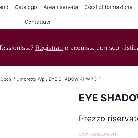
and
Catalogo
Area riservata
Corsi di formazione
Contattaci
fessionista?
Registrati
e acquista con scontistica
 Occhi
/
Ombretto Wp
/
EYE SHADOW 41 WP DIP
EYE SHADO
Prezzo riservat
COD:
PMAKE001541