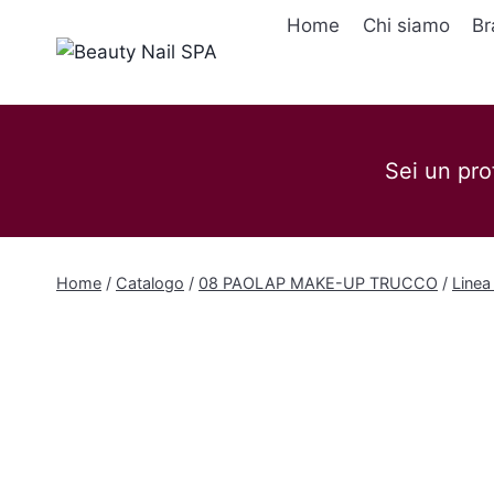
Salta
Home
Chi siamo
Br
al
contenuto
Sei un pro
Home
/
Catalogo
/
08 PAOLAP MAKE-UP TRUCCO
/
Linea