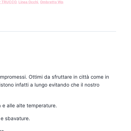
P TRUCCO
,
Linea Occhi
,
Ombretto Wp
mpromessi. Ottimi da sfruttare in città come in
stono infatti a lungo evitando che il nostro
 e alle alte temperature.
 e sbavature.