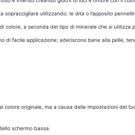
oso e intenso creando giochi di luci e ombre con il colo
a sopraccigliare utilizzando: le dita o l’apposito pennelli
i colore, a seconda del tipo di minerale che si utilizza pe
ono di facile applicazione; aderiscono bene alla pelle, te
i al colore originale, ma a causa delle impostazioni del 
 dello schermo bassa.