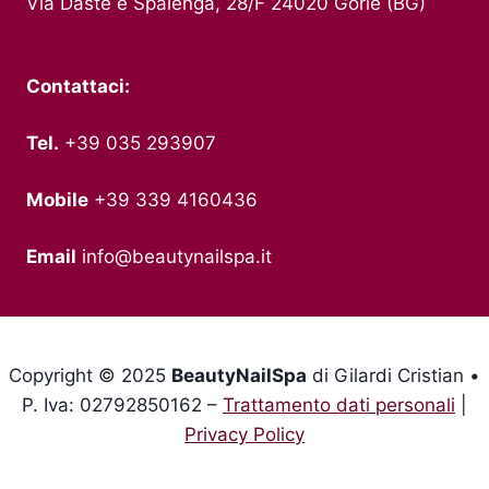
Via Daste e Spalenga, 28/F 24020 Gorle (BG)
Contattaci:
Tel.
+39 035 293907
Mobile
+39 339 4160436
Email
info@beautynailspa.it
Copyright © 2025
BeautyNailSpa
di Gilardi Cristian •
P. Iva: 02792850162 –
Trattamento dati personali
|
Privacy Policy