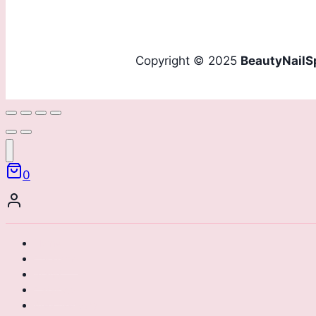
Copyright © 2025
BeautyNailS
0
Home
Chi siamo
Brand
Catalogo
Area riservata