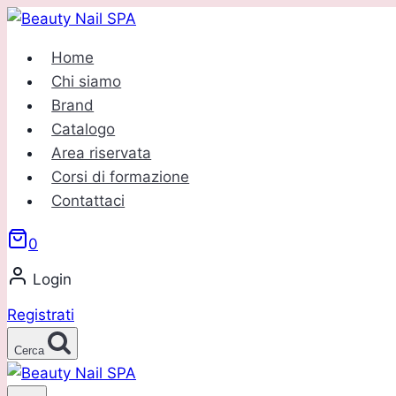
Salta
al
Home
contenuto
Chi siamo
Brand
Catalogo
Area riservata
Corsi di formazione
Contattaci
0
Login
Registrati
Cerca