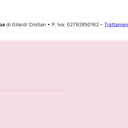
pa
di Gilardi Cristian • P. Iva: 02792850162 –
Trattament