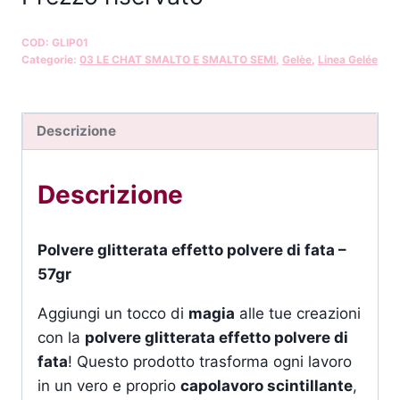
COD:
GLIP01
Categorie:
03 LE CHAT SMALTO E SMALTO SEMI
,
Gelèe
,
Linea Gelée
Descrizione
Descrizione
Polvere glitterata effetto polvere di fata –
57gr
Aggiungi un tocco di
magia
alle tue creazioni
con la
polvere glitterata effetto polvere di
fata
! Questo prodotto trasforma ogni lavoro
in un vero e proprio
capolavoro scintillante
,