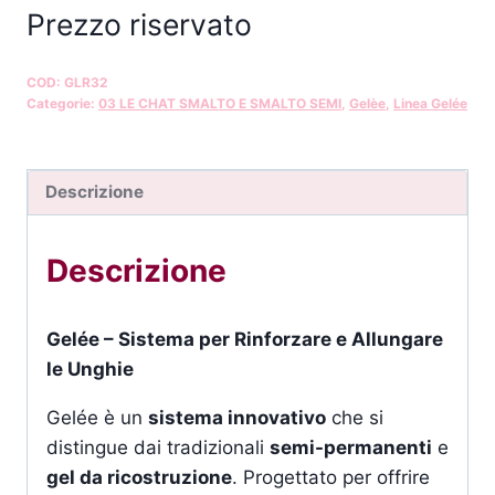
Prezzo riservato
COD:
GLR32
Categorie:
03 LE CHAT SMALTO E SMALTO SEMI
,
Gelèe
,
Linea Gelée
Descrizione
Descrizione
Gelée – Sistema per Rinforzare e Allungare
le Unghie
Gelée è un
sistema innovativo
che si
distingue dai tradizionali
semi-permanenti
e
gel da ricostruzione
. Progettato per offrire