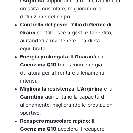
l’
Arginina
supportano la tonificazione e la
crescita muscolare, migliorando la
definizione del corpo.
Controllo del peso:
L’
Olio di Germe di
Grano
contribuisce a gestire l’appetito,
aiutandoti a mantenere una dieta
equilibrata.
Energia prolungata:
Il
Guaranà
e il
Coenzima Q10
forniscono energia
duratura per affrontare allenamenti
intensi.
Migliora la resistenza:
L’
Arginina
e la
Carnitina
aumentano la capacità di
allenamento, migliorando le prestazioni
sportive.
Recupero muscolare rapido:
Il
Coenzima Q10
accelera il recupero