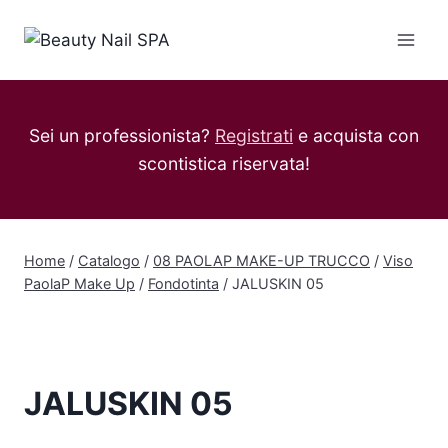
Salta
al
contenuto
Sei un professionista?
Registrati
e acquista con
scontistica riservata!
Home
/
Catalogo
/
08 PAOLAP MAKE-UP TRUCCO
/
Viso
PaolaP Make Up
/
Fondotinta
/
JALUSKIN 05
JALUSKIN 05