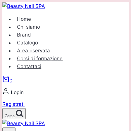
Salta
al
Home
contenuto
Chi siamo
Brand
Catalogo
Area riservata
Corsi di formazione
Contattaci
0
Login
Registrati
Cerca