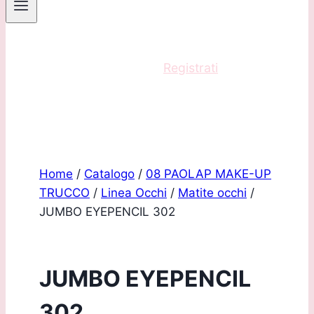
Sei un professionista?
Registrati
e acquista
con scontistica riservata!
Home
/
Catalogo
/
08 PAOLAP MAKE-UP
TRUCCO
/
Linea Occhi
/
Matite occhi
/
JUMBO EYEPENCIL 302
JUMBO EYEPENCIL
302