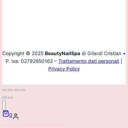
Mobile
+39 339 4160436
Email
info@beautynailspa.it
Copyright © 2025
BeautyNailSpa
di Gilardi Cristian •
P. Iva: 02792850162 –
Trattamento dati personali
|
Privacy Policy
0