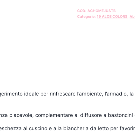
COD:
ACHOMEJUSTB
Categorie:
19 ALOE COLORS
,
AL
ggerimento ideale per rinfrescare l’ambiente, l’armadio, la
nza piacevole, complementare al diffusore a bastoncini e
schezza al cuscino e alla biancheria da letto per favorir