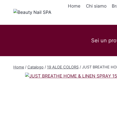
Salta
Home
Chi siamo
Br
al
contenuto
Sei un pro
Home
/
Catalogo
/
19 ALOE COLORS
/
JUST BREATHE HO