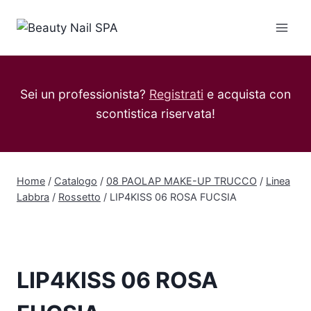
Salta
al
contenuto
Sei un professionista?
Registrati
e acquista con
scontistica riservata!
Home
/
Catalogo
/
08 PAOLAP MAKE-UP TRUCCO
/
Linea
Labbra
/
Rossetto
/
LIP4KISS 06 ROSA FUCSIA
LIP4KISS 06 ROSA