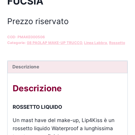
FUCSIA
Prezzo riservato
COD:
PMAKE000506
Categorie:
08 PAOLAP MAKE-UP TRUCCO
,
Linea Labbra
,
Rossetto
Descrizione
Descrizione
ROSSETTO LIQUIDO
Un mast have del make-up, Lip4Kiss è un
rossetto liquido Waterproof a lunghissima