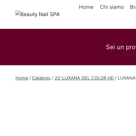
Salta
Home
Chi siamo
Br
al
contenuto
Sei un pro
Home
/
Catalogo
/
20-LUXANA GEL COLOR HD
/
LUXANA 