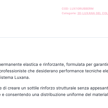
COD:
LUX10RUBBERM
Categorie:
20-LUXANA GEL COL
anente elastica e rinforzante, formulata per garantire 
er professioniste che desiderano performance tecniche e
sistema Luxana.
 di creare un sottile rinforzo strutturale senza appesant
ure e consentendo una distribuzione uniforme del material