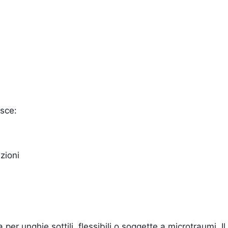
isce:
azioni
 per unghie sottili, flessibili o soggette a microtraumi.