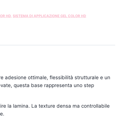
OR HD
,
SISTEMA DI APPLICAZIONE GEL COLOR HD
adesione ottimale, flessibilità strutturale e un
levate, questa base rappresenta uno step
ire la lamina. La texture densa ma controllabile
e.