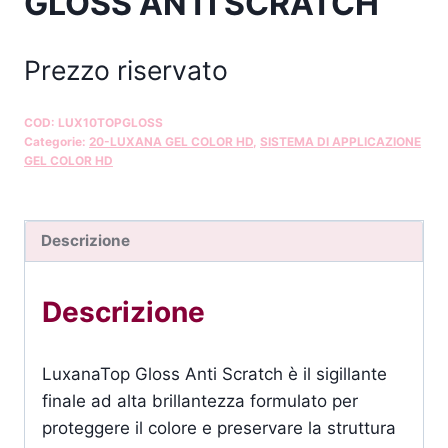
GLOSS ANTI SCRATCH
Prezzo riservato
COD:
LUX10TOPGLOSS
Categorie:
20-LUXANA GEL COLOR HD
,
SISTEMA DI APPLICAZIONE
GEL COLOR HD
Descrizione
Descrizione
LuxanaTop Gloss Anti Scratch è il sigillante
finale ad alta brillantezza formulato per
proteggere il colore e preservare la struttura