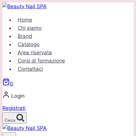
Salta
al
Home
contenuto
Chi siamo
Brand
Catalogo
Area riservata
Corsi di formazione
Contattaci
0
Login
Registrati
Cerca