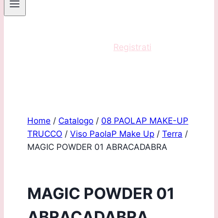
Sei un professionista?
Registrati
e acquista
con scontistica riservata!
Home
/
Catalogo
/
08 PAOLAP MAKE-UP
TRUCCO
/
Viso PaolaP Make Up
/
Terra
/
MAGIC POWDER 01 ABRACADABRA
MAGIC POWDER 01
ABRACADABRA