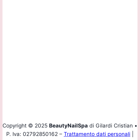
Via G.B. Marchesi, 2/D 24060 Torre de Roveri (BG)
Sede Operativa:
Via Daste e Spalenga, 28/F 24020 Gorle (BG)
Contattaci:
Tel.
+39 035 293907
Mobile
+39 339 4160436
Email
info@beautynailspa.it
Copyright © 2025
BeautyNailSpa
di Gilardi Cristian •
P. Iva: 02792850162 –
Trattamento dati personali
|