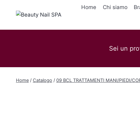
Salta
Home
Chi siamo
Br
al
contenuto
Sei un pro
Home
/
Catalogo
/
09 BCL TRATTAMENTI MANI/PIEDI/CO