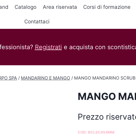
and
Catalogo
Area riservata
Corsi di formazione
Contattaci
fessionista?
Registrati
e acquista con scontistica
RPO SPA
/
MANDARINO E MANGO
/
MANGO MANDARINO SCRUB
MANGO MAN
Prezzo riservat
COD:
BCLSC454MM