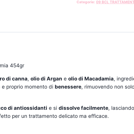
Categorie:
09 BCL TRATTAMENT
amia 454gr
ro di canna
,
olio di Argan
e
olio di Macadamia
, ingred
ro e proprio momento di
benessere
, rimuovendo non sol
cco di antiossidanti
e si
dissolve facilmente
, lasciando
fetto per un trattamento delicato ma efficace.