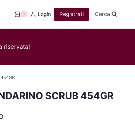
Registrati
Cerca
Login
0
 riservata!
 454GR
DARINO SCRUB 454GR
o