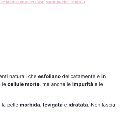
I MANI/PIEDI/CORPO SPA
,
MANDARINO E MANGO
ienti naturali che
esfoliano
delicatamente e
in
o le
cellule morte
, ma anche le
impurità
e le
 la pelle
morbida
,
levigata
e
idratata
. Non lascia