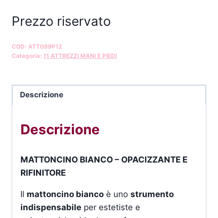
Prezzo riservato
COD:
ATT099P12
Categoria:
11 ATTREZZI MANI E PIEDI
Descrizione
Descrizione
MATTONCINO BIANCO – OPACIZZANTE E
RIFINITORE
Il
mattoncino bianco
è uno
strumento
indispensabile
per estetiste e