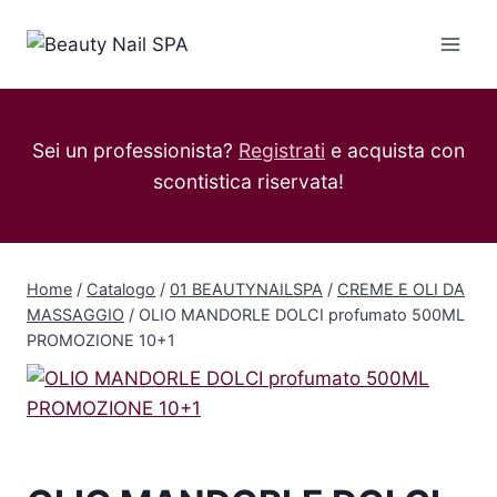
Salta
al
contenuto
Sei un professionista?
Registrati
e acquista con
scontistica riservata!
Home
/
Catalogo
/
01 BEAUTYNAILSPA
/
CREME E OLI DA
MASSAGGIO
/
OLIO MANDORLE DOLCI profumato 500ML
PROMOZIONE 10+1