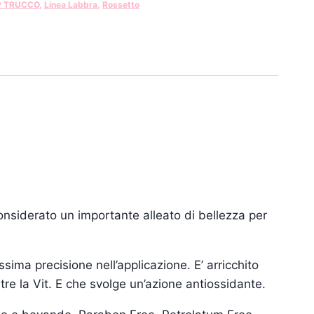
P TRUCCO
,
Linea Labbra
,
Rossetto
onsiderato un importante alleato di bellezza per
ima precisione nell’applicazione. E’ arricchito
tre la Vit. E che svolge un’azione antiossidante.