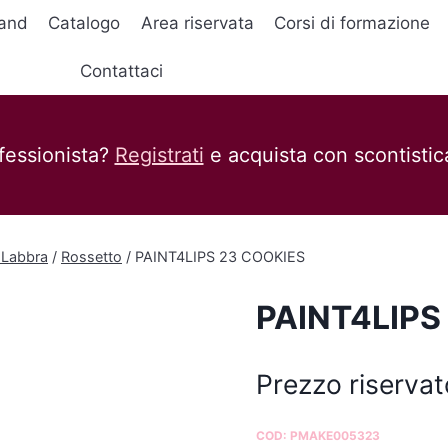
and
Catalogo
Area riservata
Corsi di formazione
Contattaci
fessionista?
Registrati
e acquista con scontistica
 Labbra
/
Rossetto
/
PAINT4LIPS 23 COOKIES
PAINT4LIPS
Prezzo riservat
COD:
PMAKE005323