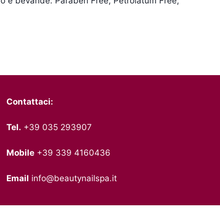
cibo e bevande. Paraben Free, Petrolatum Free,
Contattaci:
Tel.
+39 035 293907
Mobile
+39 339 4160436
Email
info@beautynailspa.it