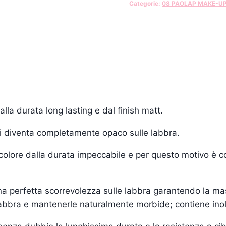
Categorie:
08 PAOLAP MAKE-U
la durata long lasting e dal finish matt.
i diventa completamente opaco sulle labbra.
 colore dalla durata impeccabile e per questo motivo è c
a perfetta scorrevolezza sulle labbra garantendo la mass
e labbra e mantenerle naturalmente morbide; contiene inol