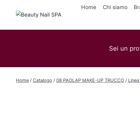
Salta
Home
Chi siamo
Br
al
contenuto
Sei un pro
Home
/
Catalogo
/
08 PAOLAP MAKE-UP TRUCCO
/
Linea