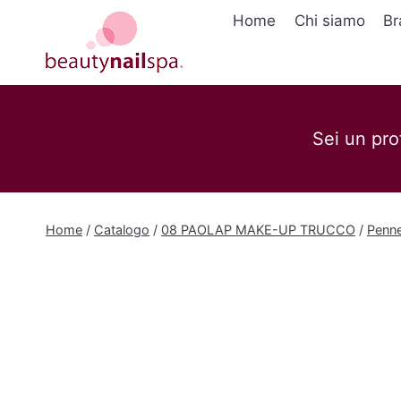
Salta
Home
Chi siamo
Br
al
contenuto
Sei un pro
Home
/
Catalogo
/
08 PAOLAP MAKE-UP TRUCCO
/
Penne