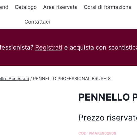
and
Catalogo
Area riservata
Corsi di formazione
Contattaci
fessionista?
Registrati
e acquista con scontistica
lli e Accessori
/
PENNELLO PROFESSIONAL BRUSH 8
PENNELLO 
Prezzo riservat
COD:
PMAKE002608