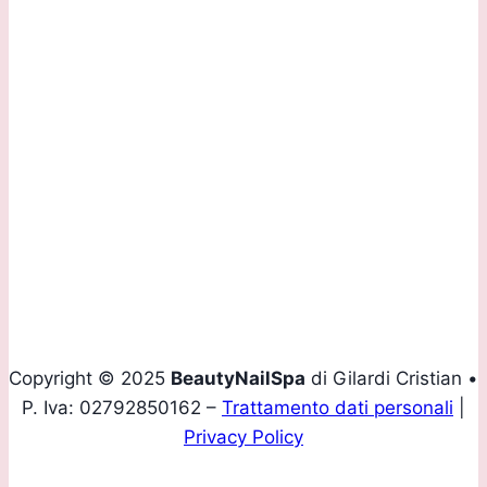
Via Daste e Spalenga, 28/F 24020 Gorle (BG)
Contattaci:
Tel.
+39 035 293907
Mobile
+39 339 4160436
Email
info@beautynailspa.it
Copyright © 2025
BeautyNailSpa
di Gilardi Cristian •
P. Iva: 02792850162 –
Trattamento dati personali
|
Privacy Policy