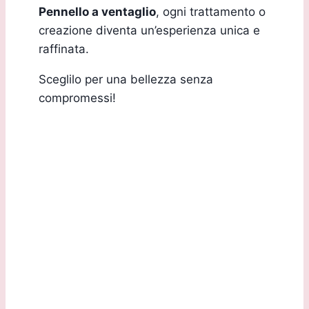
Pennello a ventaglio
, ogni trattamento o
creazione diventa un’esperienza unica e
raffinata.
Sceglilo per una bellezza senza
compromessi!
Sede Legale:
Via G.B. Marchesi, 2/D 24060 Torre de Roveri (BG)
Sede Operativa: