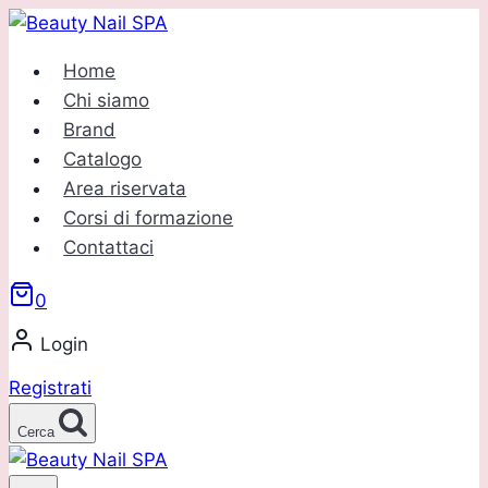
Salta
al
Home
contenuto
Chi siamo
Brand
Catalogo
Area riservata
Corsi di formazione
Contattaci
0
Login
Registrati
Cerca