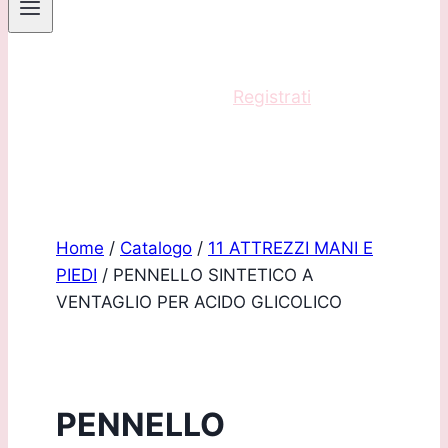
Sei un professionista?
Registrati
e acquista
con scontistica riservata!
Home
/
Catalogo
/
11 ATTREZZI MANI E
PIEDI
/
PENNELLO SINTETICO A
VENTAGLIO PER ACIDO GLICOLICO
PENNELLO