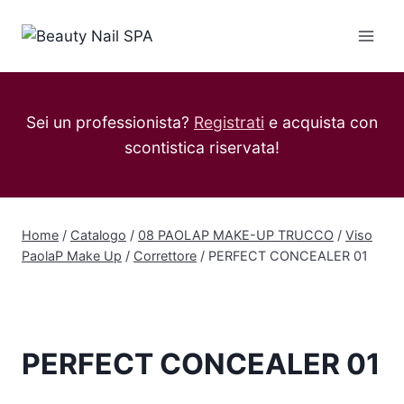
Salta
al
contenuto
Sei un professionista?
Registrati
e acquista con
scontistica riservata!
Home
/
Catalogo
/
08 PAOLAP MAKE-UP TRUCCO
/
Viso
PaolaP Make Up
/
Correttore
/
PERFECT CONCEALER 01
PERFECT CONCEALER 01