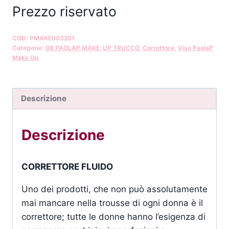
Prezzo riservato
COD:
PMAKE003201
Categorie:
08 PAOLAP MAKE-UP TRUCCO
,
Correttore
,
Viso PaolaP
Make Up
Descrizione
Descrizione
CORRETTORE FLUIDO
Uno dei prodotti, che non può assolutamente
mai mancare nella trousse di ogni donna è il
correttore; tutte le donne hanno l’esigenza di