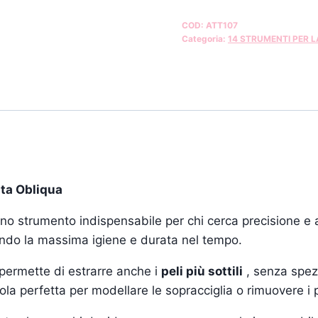
COD:
ATT107
Categoria:
14 STRUMENTI PER L
ta Obliqua
no strumento indispensabile per chi cerca precisione e af
tendo la massima igiene e durata nel tempo.
 permette di estrarre anche i
peli più sottili
, senza spezz
la perfetta per modellare le sopracciglia o rimuovere i pe