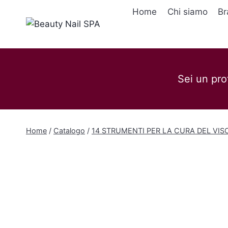
Salta
Home
Chi siamo
Br
al
contenuto
Sei un pro
Home
/
Catalogo
/
14 STRUMENTI PER LA CURA DEL VIS