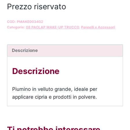
Prezzo riservato
COD:
PMAKE003402
Categorie:
08 PAOLAP MAKE-UP TRUCCO
,
Pennelli e Accessori
Descrizione
Descrizione
Piumino in velluto grande, ideale per
applicare cipria e prodotti in polvere.
Ti potrebbe interessare…