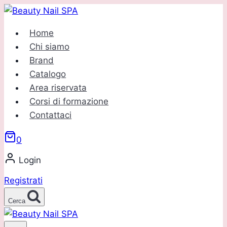
Salta
al
Home
contenuto
Chi siamo
Brand
Catalogo
Area riservata
Corsi di formazione
Contattaci
0
Login
Registrati
Cerca