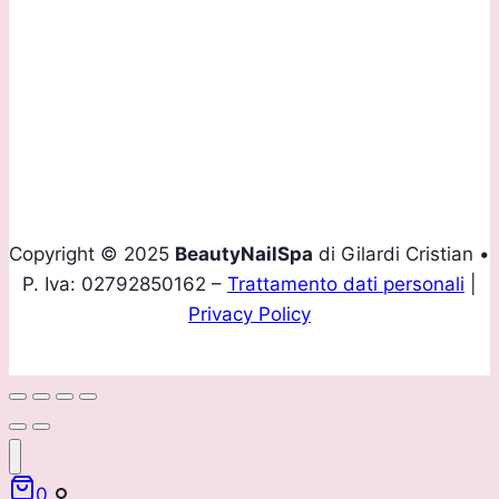
Tel.
+39 035 293907
Mobile
+39 339 4160436
Email
info@beautynailspa.it
Copyright © 2025
BeautyNailSpa
di Gilardi Cristian •
P. Iva: 02792850162 –
Trattamento dati personali
|
Privacy Policy
0