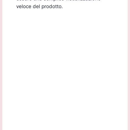
veloce del prodotto.
Sede Legale:
Via G.B. Marchesi, 2/D 24060 Torre de Roveri (BG)
Sede Operativa:
Via Daste e Spalenga, 28/F 24020 Gorle (BG)
Contattaci: