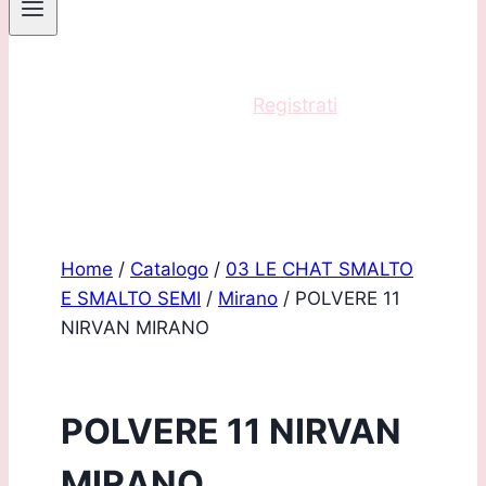
Sei un professionista?
Registrati
e acquista
con scontistica riservata!
Home
/
Catalogo
/
03 LE CHAT SMALTO
E SMALTO SEMI
/
Mirano
/
POLVERE 11
NIRVAN MIRANO
POLVERE 11 NIRVAN
MIRANO