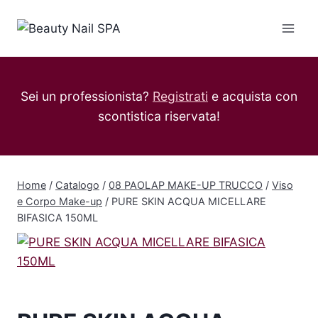
Salta
al
contenuto
Sei un professionista?
Registrati
e acquista con
scontistica riservata!
Home
/
Catalogo
/
08 PAOLAP MAKE-UP TRUCCO
/
Viso
e Corpo Make-up
/
PURE SKIN ACQUA MICELLARE
BIFASICA 150ML