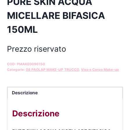
PURE SKIN ACQUA
MICELLARE BIFASICA
150ML
Prezzo riservato
COD:
PMAKE0096150
Categorie:
08 PAOLAP MAKE-UP TRUCCO
,
Viso e Corpo Make-up
Descrizione
Descrizione