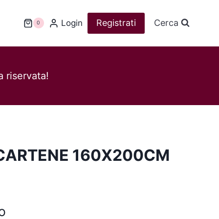
Registrati
Cerca
Login
0
 riservata!
 CARTENE 160X200CM
o