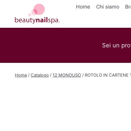
Salta
Home
Chi siamo
Br
al
contenuto
Sei un pro
Home
/
Catalogo
/
12 MONOUSO
/
ROTOLO IN CARTENE 