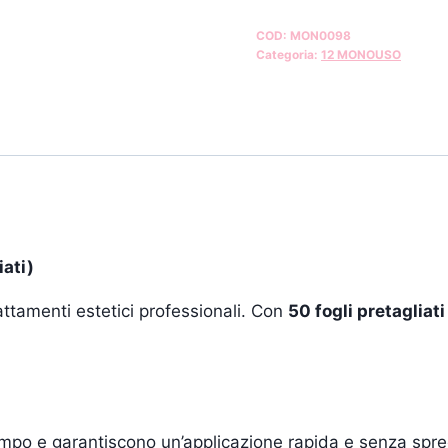
COD:
MON0098
Categoria:
12 MONOUSO
ati)
attamenti estetici professionali. Con
50 fogli pretagliati
empo e garantiscono un’applicazione rapida e senza spre