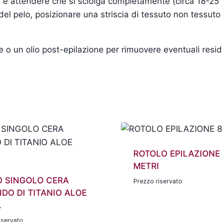
era e attendere che si sciolga completamente (circa 18-25 
 del pelo, posizionare una striscia di tessuto non tessuto
o un olio post-epilazione per rimuovere eventuali residui
ROTOLO EPILAZIONE
METRI
O SINGOLO CERA
Prezzo riservato
IDO DI TITANIO ALOE
L
iservato