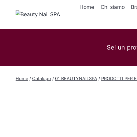
Salta
Home
Chi siamo
Br
al
contenuto
Sei un pro
Home
/
Catalogo
/
01 BEAUTYNAILSPA
/
PRODOTTI PER E