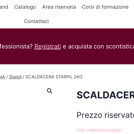
and
Catalogo
Area riservata
Corsi di formazione
Contattaci
fessionista?
Registrati
e acquista con scontistica
ANA
/
Starpil
/
SCALDACERA STARPIL 2KG
SCALDACER
Prezzo riservat
COD:
STARSCALDA25KG