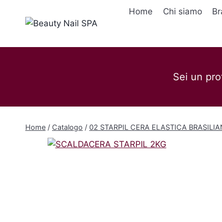
Salta
Home
Chi siamo
Br
al
contenuto
Sei un pro
Home
/
Catalogo
/
02 STARPIL CERA ELASTICA BRASILI