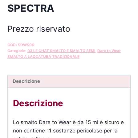
SPECTRA
Prezzo riservato
COD:
SDWS06
Categorie:
03 LE CHAT SMALTO E SMALTO SEMI
,
Dare to Wear
,
SMALTO A LACCATURA TRADIZIONALE
Descrizione
Descrizione
Lo smalto Dare to Wear è da 15 ml è sicuro e
non contiene 11 sostanze pericolose per la