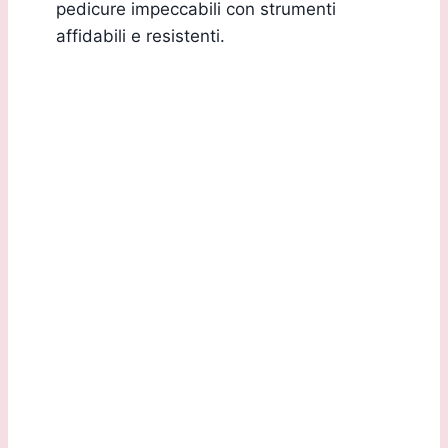
pedicure impeccabili con strumenti
affidabili e resistenti.
Sede Legale:
Via G.B. Marchesi, 2/D 24060 Torre de Roveri
(BG)
Sede Operativa: