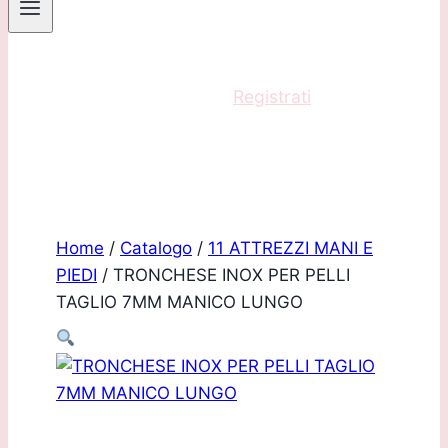
Sei un professionista?
Registrati
e acquista
con scontistica riservata!
Home
/
Catalogo
/
11 ATTREZZI MANI E
PIEDI
/
TRONCHESE INOX PER PELLI
TAGLIO 7MM MANICO LUNGO