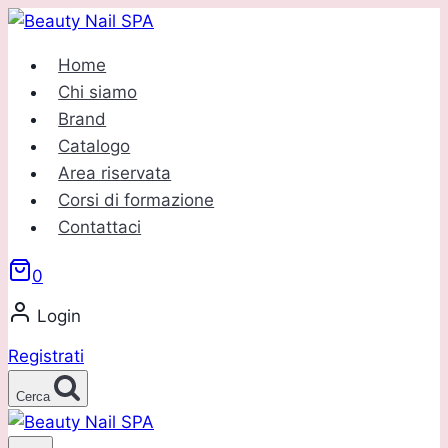
Salta
al
Home
contenuto
Chi siamo
Brand
Catalogo
Area riservata
Corsi di formazione
Contattaci
0
Login
Registrati
Cerca