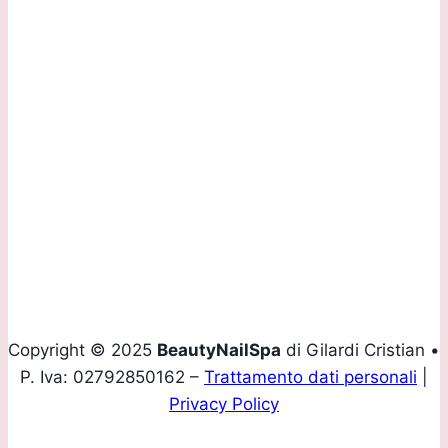
Via Daste e Spalenga, 28/F 24020 Gorle (BG)
Contattaci:
Tel.
+39 035 293907
Mobile
+39 339 4160436
Email
info@beautynailspa.it
Copyright © 2025
BeautyNailSpa
di Gilardi Cristian •
P. Iva: 02792850162 –
Trattamento dati personali
|
Privacy Policy